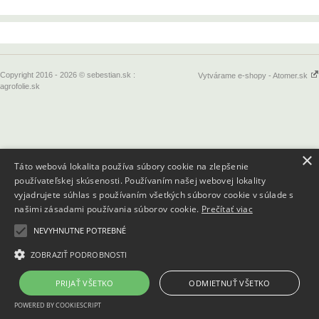
Copyright 2016 - 2026 © sebestian.sk :
Vytvárame e-shopy - Atomer.sk
agrofolie.sk
×
Táto webová lokalita používa súbory cookie na zlepšenie
používateľskej skúsenosti. Používaním našej webovej lokality
vyjadrujete súhlas s používaním všetkých súborov cookie v súlade s
našimi zásadami používania súborov cookie.
Prečítať viac
NEVYHNUTNE POTREBNÉ
ZOBRAZIŤ PODROBNOSTI
PRIJAŤ VŠETKO
ODMIETNUŤ VŠETKO
POWERED BY COOKIESCRIPT