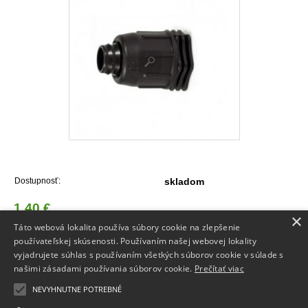
Dostupnosť:
skladom
1,40 €
×
Táto webová lokalita používa súbory cookie na zlepšenie
Do košíka
používateľskej skúsenosti. Používaním našej webovej lokality
vyjadrujete súhlas s používaním všetkých súborov cookie v súlade s
našimi zásadami používania súborov cookie.
Prečítať viac
NEVYHNUTNE POTREBNÉ