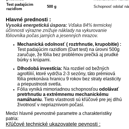
Test padajúcim
500 g
Schopnosť odolať nár
razidlom
Hlavné prednosti :
Vysoká energetická úspora:
Vďaka 84% termickej
účinnosti výrazne znižuje náklady na vykurovanie
fóliovníka počas jarných a jesenných mrazov.
Mechanická odolnosť
( roztrhnutie, krupobitie)
:
Test padajúcim razidlom (Dart test) na úrovni 500g
zaručuje, že fólia bez problémov prečká aj prudké
búrky s krúpami.
Dlhodobá investícia:
Na rozdiel od bežných
agrofólií, ktoré vydržia 2-3 sezóny, táto prémiová
fólia prekonáva hranicu 9 rokov bez straty elasticity
a priepustnosti svetla.
Fólia vyniká mimoriadnou schopnosťou
odolávať
pretrhnutiu a extrémnemu mechanickému
namáhaniu
. Tieto vlastnosti sú kľúčové pre jej dlhú
životnosť v nepriaznivom počasí.
Medzi hlavné pevnostné parametre a charakteristiky
patria:
Kľúčové technické ukazovatele pevnosti :