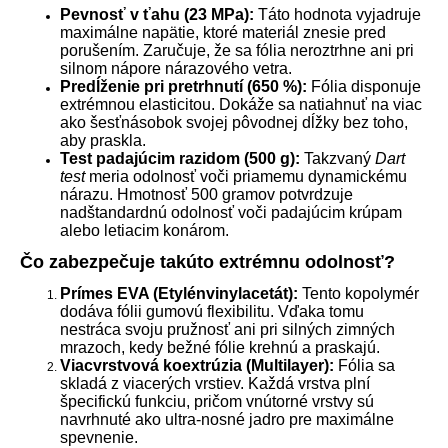
Pevnosť v ťahu (23 MPa):
Táto hodnota vyjadruje
maximálne napätie, ktoré materiál znesie pred
porušením. Zaručuje, že sa fólia neroztrhne ani pri
silnom nápore nárazového vetra.
Predĺženie pri pretrhnutí (650 %):
Fólia disponuje
extrémnou elasticitou. Dokáže sa natiahnuť na viac
ako šesťnásobok svojej pôvodnej dĺžky bez toho,
aby praskla.
Test padajúcim razidom (500 g):
Takzvaný
Dart
test
meria odolnosť voči priamemu dynamickému
nárazu. Hmotnosť 500 gramov potvrdzuje
nadštandardnú odolnosť voči padajúcim krúpam
alebo letiacim konárom.
Čo zabezpečuje takúto extrémnu odolnosť?
Prímes EVA (Etylénvinylacetát):
Tento kopolymér
dodáva fólii gumovú flexibilitu. Vďaka tomu
nestráca svoju pružnosť ani pri silných zimných
mrazoch, kedy bežné fólie krehnú a praskajú.
Viacvrstvová koextrúzia (Multilayer):
Fólia sa
skladá z viacerých vrstiev. Každá vrstva plní
špecifickú funkciu, pričom vnútorné vrstvy sú
navrhnuté ako ultra-nosné jadro pre maximálne
spevnenie.