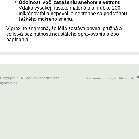
Odolnosť voči zaťaženiu snehom a vetrom:
Vďaka vysokej hustote materiálu a hrúbke 200
mikrónov fól
ia
nepovolí a neprehne sa pod váhou
ťažkého mokrého snehu.
V praxi to znamená, že fólia zostáva pevná, pružná a
celistvá bez nutnosti neustáleho opravovania alebo
napínania.
Copyright 2016 - 2026 © sebestian.sk :
Vytvárame e-shopy - Atomer.sk
agrofolie.sk