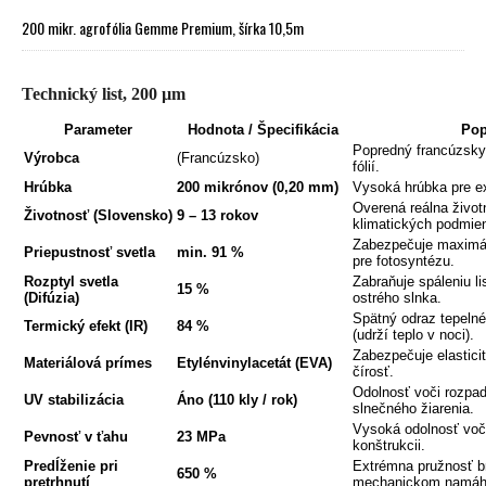
200 mikr. agrofólia Gemme Premium, šírka 10,5m
Technický list, 200 µm
Parameter
Hodnota / Špecifikácia
Pop
Popredný francúzsky
Výrobca
(Francúzsko)
fólií.
Hrúbka
200 mikrónov (0,20 mm)
Vysoká hrúbka pre e
Overená reálna živo
Životnosť (Slovensko)
9 – 13 rokov
klimatických podmie
Zabezpečuje maximáln
Priepustnosť svetla
min. 91 %
pre fotosyntézu.
Rozptyl svetla
Zabraňuje spáleniu l
15 %
(Difúzia)
ostrého slnka.
Spätný odraz tepelné
Termický efekt (IR)
84 %
(udrží teplo v noci).
Zabezpečuje elasticit
Materiálová prímes
Etylénvinylacetát (EVA)
čírosť.
Odolnosť voči rozpa
UV stabilizácia
Áno (110 kly / rok)
slnečného žiarenia.
Vysoká odolnosť voči
Pevnosť v ťahu
23 MPa
konštrukcii.
Predĺženie pri
Extrémna pružnosť br
650 %
pretrhnutí
mechanickom namáh